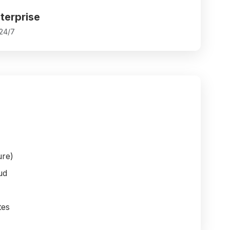
terprise
 24/7
ure)
ud
tes