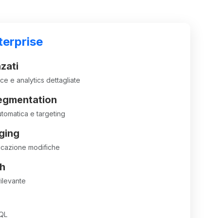
erprise
zati
ce e analytics dettagliate
egmentation
omatica e targeting
ging
ficazione modifiche
ch
ilevante
QL