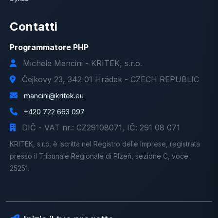
Contatti
Programmatore PHP
Michele Mancini - KRITEK, s.r.o.
Čejkovy 23, 342 01 Hrádek - CZECH REPUBLIC
mancini@kritek.eu
+420 722 663 097
DIČ - VAT nr.: CZ29108071, IČ: 291 08 071
KRITEK, s.r.o. è iscritta nel Registro delle Imprese, registrata
presso il Tribunale Regionale di Plzeň, sezione C, voce
25251.