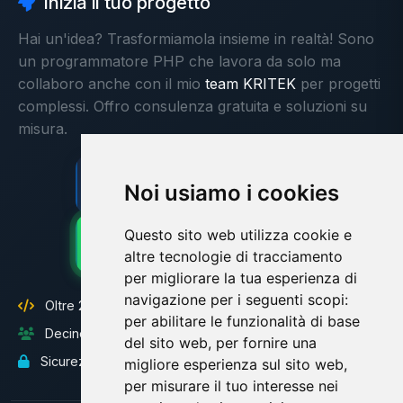
Inizia il tuo progetto
Hai un'idea? Trasformiamola insieme in realtà! Sono
un programmatore PHP che lavora da solo ma
collaboro anche con il mio
team KRITEK
per progetti
complessi. Offro consulenza gratuita e soluzioni su
misura.
Contattami ora
Noi usiamo i cookies
Consulenza gratuita
Questo sito web utilizza cookie e
WhatsApp
Risposta veloce
altre tecnologie di tracciamento
per migliorare la tua esperienza di
navigazione per i seguenti scopi:
Oltre 25 anni di esperienza con PHP e Symfony
per abilitare le funzionalità di base
Decine di clienti si fidano di me
del sito web
,
per fornire una
Sicurezza e best practice
migliore esperienza sul sito web
,
per misurare il tuo interesse nei