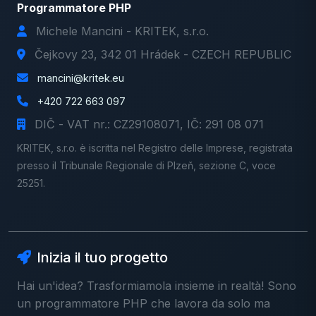
Programmatore PHP
Michele Mancini - KRITEK, s.r.o.
Čejkovy 23, 342 01 Hrádek - CZECH REPUBLIC
mancini@kritek.eu
+420 722 663 097
DIČ - VAT nr.: CZ29108071, IČ: 291 08 071
KRITEK, s.r.o. è iscritta nel Registro delle Imprese, registrata
presso il Tribunale Regionale di Plzeň, sezione C, voce
25251.
Inizia il tuo progetto
Hai un'idea? Trasformiamola insieme in realtà! Sono
un programmatore PHP che lavora da solo ma