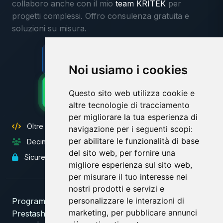
collaboro anche con il mio
team KRITEK
per
progetti complessi. Offro consulenza gratuita e
soluzioni su misura.
Contattami ora
Consulenza gratuita
Noi usiamo i cookies
WhatsApp
Questo sito web utilizza cookie e
Risposta veloce
altre tecnologie di tracciamento
per migliorare la tua esperienza di
Oltre 25 anni di esperienza con PHP e Symfony
navigazione per i seguenti scopi:
per abilitare le funzionalità di base
Decine di clienti si fidano di me
del sito web
,
per fornire una
Sicurezza e best practice
migliore esperienza sul sito web
,
per misurare il tuo interesse nei
nostri prodotti e servizi e
personalizzare le interazioni di
Programmatore PHP
|
Symfony
|
Laravel
|
marketing
,
per pubblicare annunci
Prestashop
|
Wordpress
|
ShopWare
|
Magento
|