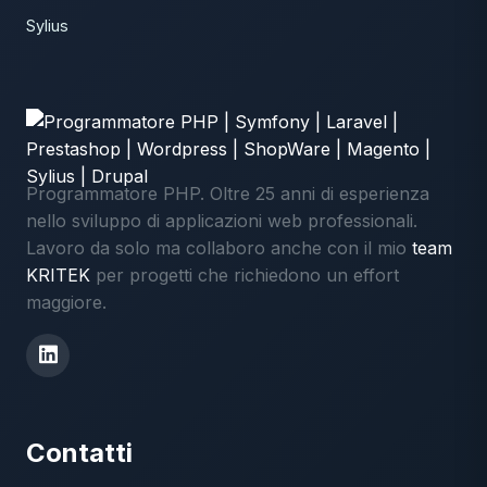
Sylius
Programmatore PHP. Oltre 25 anni di esperienza
nello sviluppo di applicazioni web professionali.
Lavoro da solo ma collaboro anche con il mio
team
KRITEK
per progetti che richiedono un effort
maggiore.
Contatti