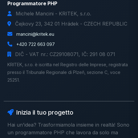
Programmatore PHP
Michele Mancini - KRITEK, s.r.o.
Čejkovy 23, 342 01 Hrádek - CZECH REPUBLIC
mancini@kritek.eu
+420 722 663 097
DIČ - VAT nr.: CZ29108071, IČ: 291 08 071
KRITEK, s.r.o. è iscritta nel Registro delle Imprese, registrata
presso il Tribunale Regionale di Plzeň, sezione C, voce
25251.
Inizia il tuo progetto
Hai un'idea? Trasformiamola insieme in realtà! Sono
un programmatore PHP che lavora da solo ma