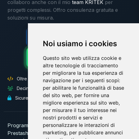
collaboro anche con il mio
team KRITEK
per
progetti complessi. Offro consulenza gratuita e
soluzioni su misura.
Contattami ora
Consulenza gratuita
Noi usiamo i cookies
WhatsApp
Questo sito web utilizza cookie e
Risposta veloce
altre tecnologie di tracciamento
per migliorare la tua esperienza di
Oltre 25 anni di esperienza con PHP e Symfony
navigazione per i seguenti scopi:
per abilitare le funzionalità di base
Decine di clienti si fidano di me
del sito web
,
per fornire una
Sicurezza e best practice
migliore esperienza sul sito web
,
per misurare il tuo interesse nei
nostri prodotti e servizi e
personalizzare le interazioni di
Programmatore PHP
|
Symfony
|
Laravel
|
marketing
,
per pubblicare annunci
Prestashop
|
Wordpress
|
ShopWare
|
Magento
|