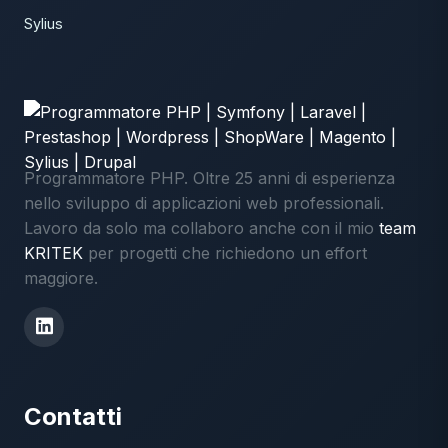
Sylius
Programmatore PHP. Oltre 25 anni di esperienza
nello sviluppo di applicazioni web professionali.
Lavoro da solo ma collaboro anche con il mio
team
KRITEK
per progetti che richiedono un effort
maggiore.
Contatti