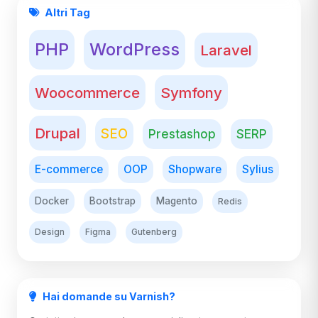
Altri Tag
PHP
WordPress
Laravel
Woocommerce
Symfony
Drupal
SEO
Prestashop
SERP
E-commerce
OOP
Shopware
Sylius
Docker
Bootstrap
Magento
Redis
Design
Figma
Gutenberg
Hai domande su Varnish?